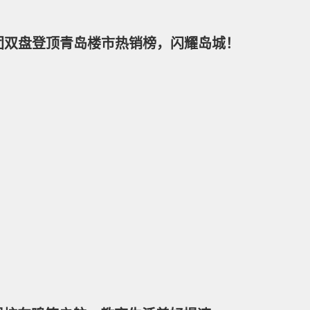
团双盘登顶青岛楼市热销榜，闪耀岛城！