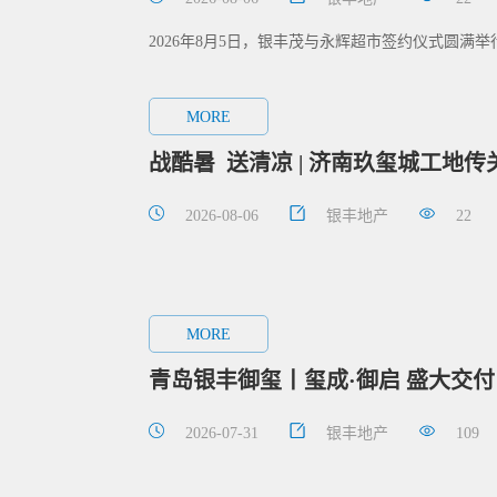
2026年8月5日，银丰茂与永辉超市签约仪式圆满
MORE
战酷暑 送清凉 | 济南玖玺城工地
2026-08-06
银丰地产
22
MORE
青岛银丰御玺丨玺成·御启 盛大交付
2026-07-31
银丰地产
109