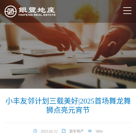
小丰友邻计划三载美好|2025首场舞龙舞
狮点亮元宵节
2025-02-12
银丰地产
3804