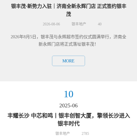
银丰茂·新势力入驻｜济南全新永辉门店 正式签约银丰
战酷
茂
2026-08-06
银丰地产
40
要时
造精
2026年8月5日，银丰茂与永辉超市签约仪式圆满举行，济南全
高品
新永辉门店将正式落址银丰茂！
MORE
10
2025-06
丰耀长沙 中芯和鸣丨银丰创智大厦，擎领长沙进入
银丰时代
银丰地产
2785