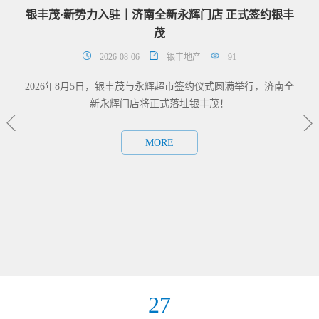
银丰茂·新势力入驻｜济南全新永辉门店 正式签约银丰
战酷
茂
2026-08-06
银丰地产
91
2026年8月5日，银丰茂与永辉超市签约仪式圆满举行，济南全
新永辉门店将正式落址银丰茂！
MORE
要时
造精
高品
27