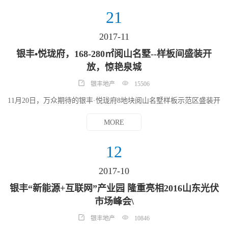
以东、 309国道以南。项目占地50亩，总建面约10.2万平米，是银丰
地产集团入驻德州市场的开山之作。
21
2017-11
银丰•悦珑府，168-280㎡阅山名墅--样板间盛装开
放，惊艳泉城
银丰地产
15506
11月20日，万众期待的银丰·悦珑府8地块阅山名墅样板示范区盛装开
放！数百名来宾云集于依山而立的样板示范区，共同见证泉城别墅
伴山时代的来临...
MORE
12
2017-10
银丰“新能源+互联网”产业园 隆重亮相2016山东光伏
市场峰会\
银丰地产
10846