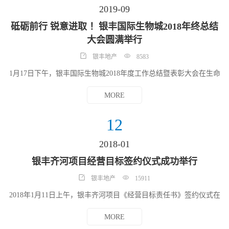
2019-09
砥砺前行 锐意进取 ！银丰国际生物城2018年终总结
大会圆满举行
银丰地产
8583
1月17日下午，银丰国际生物城2018年度工作总结暨表彰大会在生命
科学城四楼成功召开。银丰地产集团综合管理部副总监谭俊峰、银
丰国际生物城建设有限公司董事长霍树征及银丰国际生物城全体员
MORE
工参加了本次会议。
12
2018-01
银丰齐河项目经营目标签约仪式成功举行
银丰地产
15911
2018年1月11日上午，银丰齐河项目《经营目标责任书》签约仪式在
银丰财富广场B座第二会议室举行。银丰地产集团总裁赵培勇与齐河
县腾龙置业有限公司总经理赵仁波签订了《齐河县腾龙置业有限公
MORE
司项目经营目标》。 银丰齐河项目位于德州齐河县，齐河黄河大桥